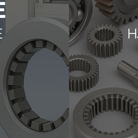
E
E
H