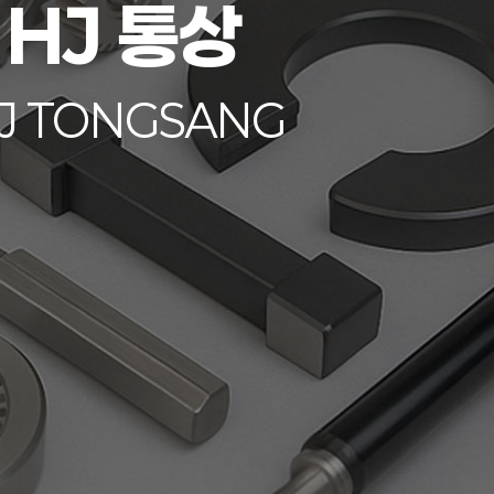
HJ 통상
J TONGSANG